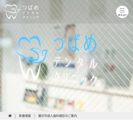
toggle
naviga
メニュー
新着情報
藤沢市成人歯科検診のご案内