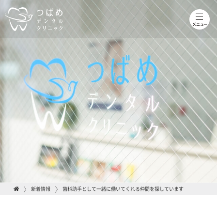
toggle
naviga
メニュー
新着情報
歯科助手として一緒に働いてくれる仲間を探しています