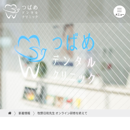
toggle
naviga
メニュー
新着情報
牧野日和先生 オンライン研修を終えて